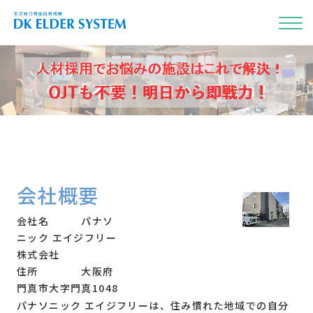
介護施設
リハビリ・健康づくり
詳しく見る
音楽
体
を使う
を使う
会社概要
キッズ向け施設
基本性能・仕様
会社名 パナソ
うた・ダンス・知育
ニック エイジフリー
詳しく見る
株式会社
住所 大阪府
目
カラオケゲーム
門真市大字門真1048
で観る
を使う
パナソニック エイジフリーは、住み慣れた地域での自分
自治体民間施設