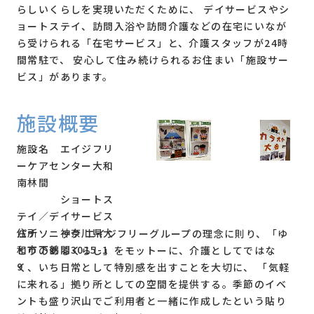
らしいくらしを実現いただくために、 デイサービスやシ
カラオケ・ゲーム
ョートステイ、訪問入浴や訪問介護などの在宅にいなが
詳しく見る
ら受けられる「在宅サービス」と、介護スタッフが24時
間常駐で、 安心して住み続けられるお住まい「施設サー
ビス」があります。
基本性能・仕様
DKエルダーシステム3つのポイント
操作ガイドダウンロード
施設概要
こんなに使えるDKエルダーシステム
施設名 エイジフリ
アクティブシニアから
ーケアセンター大和
要介護高齢者まで
南林間
ショートス
テイ／デイサービス
産学共同研究による
住所 神奈川県大
パナソニック エイジフリーグループの理念に則り、「ゆ
エビデンス
和市下鶴間3015-1
とりのあるくらし」をモットーに、介護としてではな
9
く、いち日常として特別感を出すことを大切に、 「気軽
に来れる」拠り所としての空間を提供する。季節のイベ
実感！これ1台で施設の1日が
基本性能・仕様
ントも盛り沢山でご利用者と一緒に作成したという貼り
こんなに変わりました
操作ガイドダウンロード