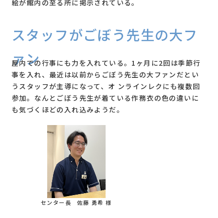
絵が館内の至る所に掲示されている。
使い方アイデア集&
スタッフがごぼう先生の大フ
施設の方の声
ァン
屋内での行事にも力を入れている。1ヶ月に2回は季節行
事を入れ、最近は以前からごぼう先生の大ファンだとい
うスタッフが主導になって、オ ンラインレクにも複数回
参加。なんとごぼう先生が着ている作務衣の色の違いに
も気づくほどの入れ込みようだ。
センター長 佐藤 勇希 様