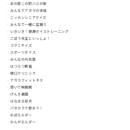
あの歌この町バスの旅
みんなでアタマの体操
ニッカンシニアクイズ
みんなで一緒に盆踊り
いきいき！健康ボイストレーニング
ごぼう先生といっしょ！
コグニサイズ
スポーツボイス
みんなの元気塾
はつらつ教室
健口クリニック
ナガラフィットネス
想いで映画館
げんき農園
はなまる採点
パタカラで歌おう！
おぼエルダー
かんがエルダー