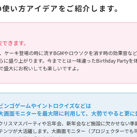
施設の方の声
の使い方アイデアをご紹介します。
夫できます。
んの事、ケーキ登場の時に流すBGMやロウソクを消す時の効果音な
盛り上がります。今までとは一味違ったBirthday Partyを
で盛大にお祝いしても楽しいですよ。
ビンゴゲームやイントロクイズなどは
大画面モニターを最大限に利用して、大勢でやると更に
介護予防教室向け
おすすめプログラム
クリスマスパーティや忘年会、新年会など施設に欠かせない季
詳しく見る
テンツが大活躍します。大画面モニター（プロジェクターでも