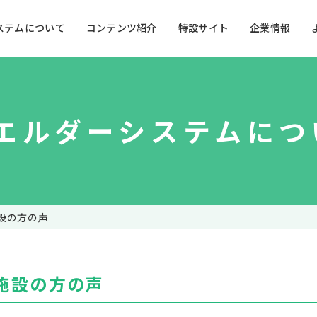
ステムについて
コンテンツ紹介
特設サイト
企業情報
Kエルダーシステムにつ
キッズ向け施設
うた・ダンス・知育
詳しく見る
目
カラオケゲーム
で観る
を使う
施設の方の声
アクティブシニアから
産学
要介護高齢者まで
基
基本性能・仕様
操
操作ガイドダウンロード
 施設の方の声
使い方アイデア集&