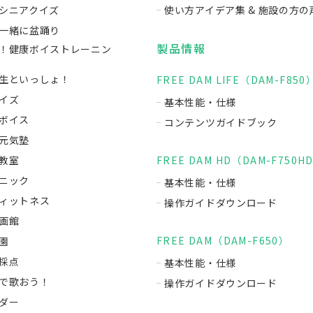
シニアクイズ
使い方アイデア集 & 施設の方の
一緒に盆踊り
製品情報
！健康ボイストレーニン
生といっしょ！
FREE DAM LIFE（DAM-F850
イズ
基本性能・仕様
ボイス
コンテンツガイドブック
元気塾
教室
FREE DAM HD（DAM-F750H
ニック
基本性能・仕様
ィットネス
操作ガイドダウンロード
画館
FREE DAM（DAM-F650）
園
採点
基本性能・仕様
で歌おう！
操作ガイドダウンロード
ダー