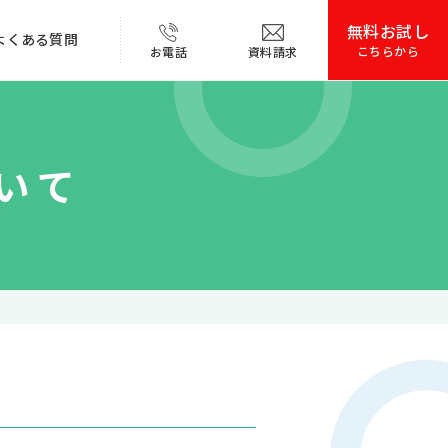
無料お試し
よくある質問
こちらから
お電話
資料請求
お電話はこちらから
いて
自治体民間施設
カラオケ・ゲーム
詳しく見る
共同研究による
本性能・仕様
エビデンス
作ガイドダウンロード