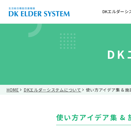
DKエルダーシ
D
介護施設
リハビリ・健康づくり
詳しく見る
音楽
体
を使う
を使う
HOME
DKエルダーシステムについて
使い方アイデア集 & 
DKエルダーシステム3つのポイント
こんなに使えるDKエルダーシステム
基本性能・仕様
使い方アイデア集 &
実感！これ1台で施設の1日が