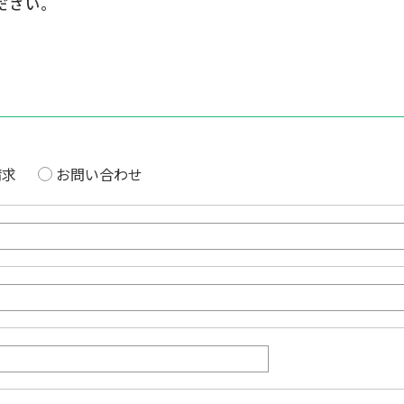
ださい。
施設の方の声
請求
お問い合わせ
介護予防教室向け
おすすめプログラム
詳しく見る