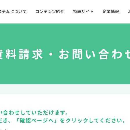
ステムについて
コンテンツ紹介
特設サイト
企業情報
資料請求・お問い合わ
キッズ向け施設
うた・ダンス・知育
詳しく見る
目
カラオケゲーム
で観る
を使う
アクティブシニアから
産学
要介護高齢者まで
基
基本性能・仕様
い合わせしていただけます。
操
操作ガイドダウンロード
だき、「確認ページへ」をクリックしてください。
使い方アイデア集&