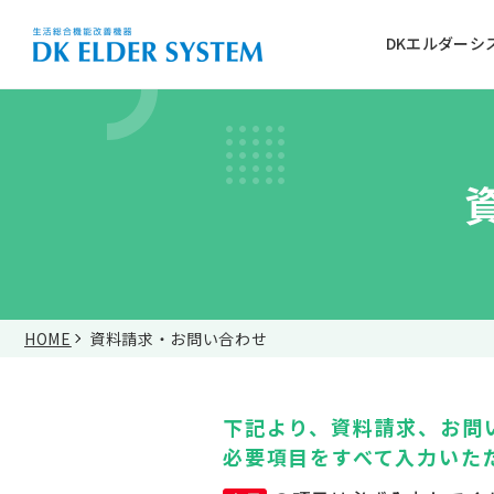
DKエルダーシ
介護施設
リハビリ・健康づくり
詳しく見る
音楽
体
を使う
を使う
HOME
資料請求・お問い合わせ
DKエルダーシステム3つのポイント
こんなに使えるDKエルダーシステム
基本性能・仕様
下記より、資料請求、お問
必要項目をすべて入力いた
実感！これ1台で施設の1日が