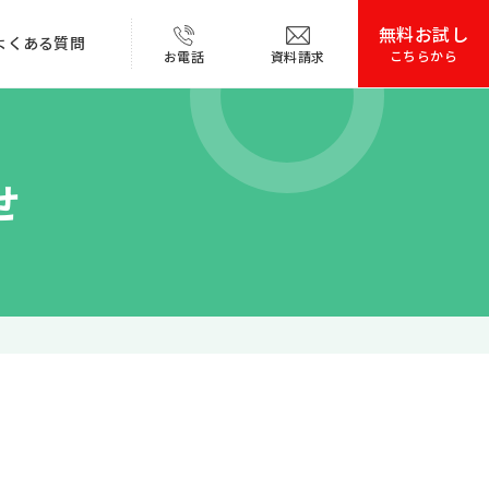
無料お試し
よくある質問
こちらから
お電話
資料請求
お電話はこちらから
せ
自治体民間施設
カラオケ・ゲーム
詳しく見る
共同研究による
本性能・仕様
エビデンス
作ガイドダウンロード