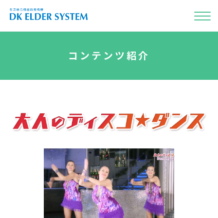
コンテンツ紹介
介護施設
リハビリ・健康づくり
詳しく見る
音楽
体
を使う
を使う
キッズ向け施設
基本性能・仕様
うた・ダンス・知育
詳しく見る
目
カラオケゲーム
で観る
を使う
自治体民間施設