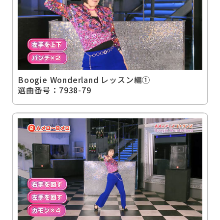
機能訓練
詳しく見る
おすすめプログラム
介護予防教室向け
Boogie Wonderland レッスン編①
詳しく見る
おすすめプログラム
選曲番号：7938-79