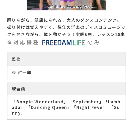
カラオケ・ゲーム
詳しく見る
踊りながら、健康になれる、大人のダンスコンテンツ。
振り付けは覚えやすく、往年の洋楽のディスコミュージッ
クを聞きながら、体を動かそう！実践6曲、レッスン28本
基本性能・仕様
DKエルダーシステム3つのポイント
操作ガイドダウンロード
こんなに使えるDKエルダーシステム
監修
アクティブシニアから
東 哲一郎
要介護高齢者まで
練習曲
産学共同研究による
エビデンス
「Boogie Wonderland」「September」「Lamb
ada」 「Dancing Queen」「Night Fever」「Su
nny」
実感！これ1台で施設の1日が
基本性能・仕様
こんなに変わりました
操作ガイドダウンロード