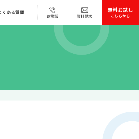
無料お試し
よくある質問
こちらから
お電話
資料請求
お電話はこちらから
自治体民間施設
カラオケ・ゲーム
詳しく見る
共同研究による
本性能・仕様
エビデンス
作ガイドダウンロード