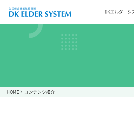
DKエルダーシ
介護施設
リハビリ・健康づくり
詳しく見る
音楽
体
を使う
を使う
HOME
コンテンツ紹介
DKエルダーシステム3つのポイント
こんなに使えるDKエルダーシステム
基本性能・仕様
実感！これ1台で施設の1日が