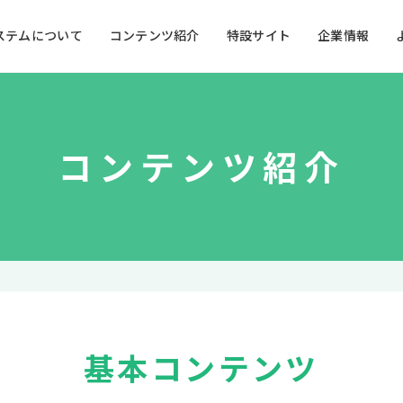
ステムについて
コンテンツ紹介
特設サイト
企業情報
コンテンツ紹介
キッズ向け施設
うた・ダンス・知育
詳しく見る
目
カラオケゲーム
で観る
を使う
アクティブシニアから
産学
要介護高齢者まで
基
基本性能・仕様
操
操作ガイドダウンロード
基本コンテンツ
使い方アイデア集&